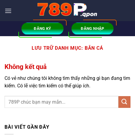
Chuyển
đến
nội
dung
ĐĂNG KÝ
ĐĂNG NHẬP
LƯU TRỮ DANH MỤC:
BẮN CÁ
Không kết quả
Có vẻ như chúng tôi không tìm thấy những gì bạn đang tìm
kiếm. Có lẽ việc tìm kiếm có thể giúp ích.
BÀI VIẾT GẦN ĐÂY